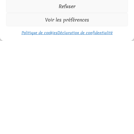
Refuser
Voir les préférences
Politique de cookies
Déclaration de confidentialité
PRESTATIONS HAUT DE GAMME
POUR VOTRE SÉJOUR EN
PROVENCE
Pour parfaire votre séjour, nous vous proposons une
gamme de services personnalisés :
Massages bien-être
(bols tibétains, californiens,
pierres chaudes, et bien d’autres)
Nos partenaires sont présents sur demande pour