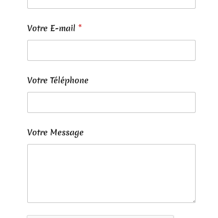
e
Votre E-mail
*
t
T
é
l
é
p
Votre Téléphone
h
o
n
e
*
Votre Message